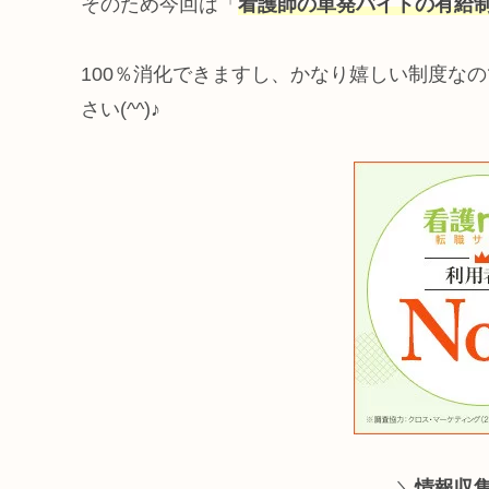
そのため今回は「
看護師の単発バイトの有給
100％消化できますし、かなり嬉しい制度な
さい(^^)♪
＼
情報収