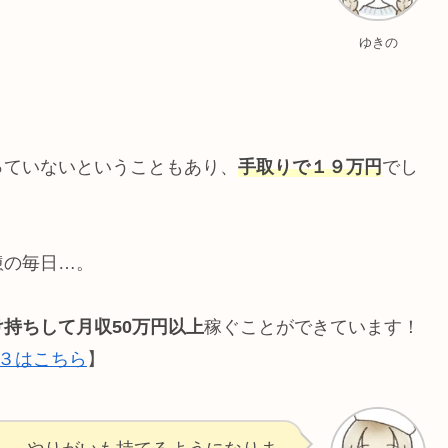
ゆきの
っていないということもあり、
手取りで１９万円
でし
憊の毎日…。
持ちして月収50万円以上
稼ぐことができています！
T３はこちら
】