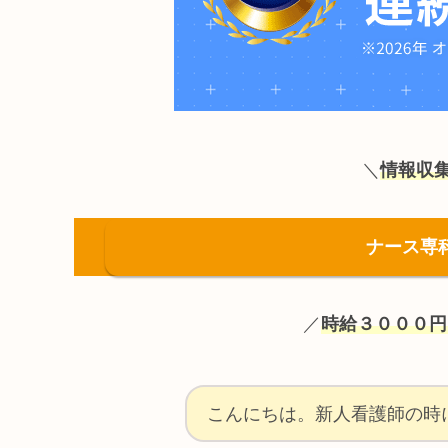
＼
情報収
ナース専
／
時給３０００円
こんにちは。新人看護師の時